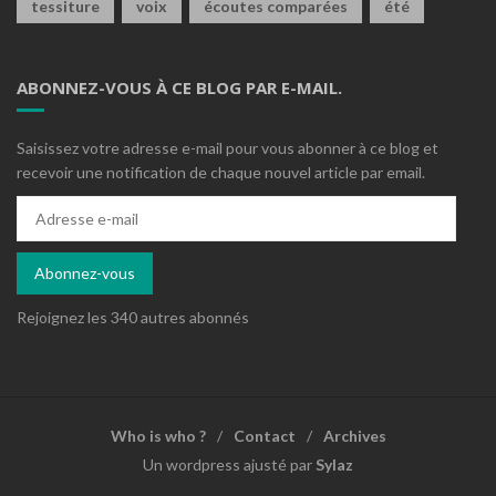
tessiture
voix
écoutes comparées
été
ABONNEZ-VOUS À CE BLOG PAR E-MAIL.
Saisissez votre adresse e-mail pour vous abonner à ce blog et
recevoir une notification de chaque nouvel article par email.
Adresse
e-
mail
Abonnez-vous
Rejoignez les 340 autres abonnés
Who is who ?
Contact
Archives
Un wordpress ajusté par
Sylaz