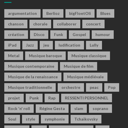
argumentation
Berlioz
bigFloetOli
Blues
chanson
chorale
collaborer
concert
création
Disco
Funk
Gospel
humour
iPad
Jazz
jeu
ludification
Lully
Metal
Musique baroque
Musique classique
Musique contemporaine
Musique de film
Musique de la renaissance
Musique médiévale
Musique traditionnelle
orchestre
peac
Pop
projet
Punk
Rap
RESSENTI PERSONNEL
Rock 'n' roll
Régine Gesta
slam
soprano
Soul
style
symphonie
Tchaïkovsky