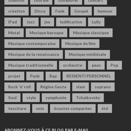
chanson
chorale
collaborer
concert
création
Disco
Funk
Gospel
humour
iPad
Jazz
jeu
ludification
Lully
Metal
Musique baroque
Musique classique
Musique contemporaine
Musique de film
Musique de la renaissance
Musique médiévale
Musique traditionnelle
orchestre
peac
Pop
projet
Punk
Rap
RESSENTI PERSONNEL
Rock 'n' roll
Régine Gesta
slam
soprano
Soul
style
symphonie
Tchaïkovsky
tessiture
voix
écoutes comparées
été
ABONNEZ-VOUS À CE BLOG PAR E-MAIL.