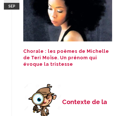
SEP
Chorale : les poèmes de Michelle
de Teri Moïse. Un prénom qui
évoque la tristesse
Contexte de la