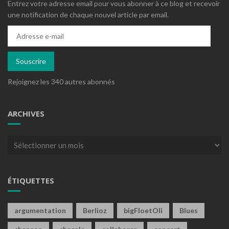
Entrez votre adresse email pour vous abonner à ce blog et recevoir
une notification de chaque nouvel article par email.
Adresse
e-
mail
Souscrire
Rejoignez les 340 autres abonnés
ARCHIVES
Archives
ÉTIQUETTES
argumentation
Berlioz
bigFloetOli
Blues