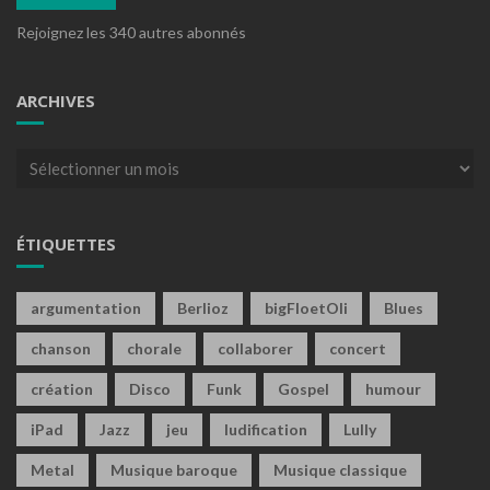
Rejoignez les 340 autres abonnés
ARCHIVES
Archives
ÉTIQUETTES
argumentation
Berlioz
bigFloetOli
Blues
chanson
chorale
collaborer
concert
création
Disco
Funk
Gospel
humour
iPad
Jazz
jeu
ludification
Lully
Metal
Musique baroque
Musique classique