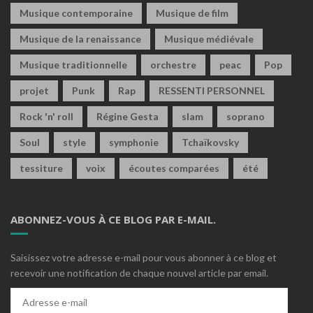
Musique contemporaine
Musique de film
Musique de la renaissance
Musique médiévale
Musique traditionnelle
orchestre
peac
Pop
projet
Punk
Rap
RESSENTI PERSONNEL
Rock 'n' roll
Régine Gesta
slam
soprano
Soul
style
symphonie
Tchaïkovsky
tessiture
voix
écoutes comparées
été
ABONNEZ-VOUS À CE BLOG PAR E-MAIL.
Saisissez votre adresse e-mail pour vous abonner à ce blog et
recevoir une notification de chaque nouvel article par email.
Adresse
e-