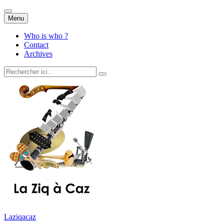
Aller
Menu
au
contenu
Who is who ?
Contact
Archives
Recherche
pour
:
Laziqacaz