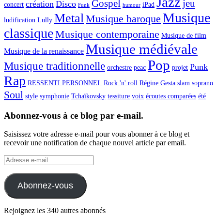
Jazz
Gospel
jeu
création
Disco
concert
iPad
Funk
humour
Musique
Metal
Musique baroque
ludification
Lully
classique
Musique contemporaine
Musique de film
Musique médiévale
Musique de la renaissance
Pop
Musique traditionnelle
Punk
orchestre
peac
projet
Rap
RESSENTI PERSONNEL
Rock 'n' roll
Régine Gesta
slam
soprano
Soul
style
symphonie
Tchaïkovsky
tessiture
voix
écoutes comparées
été
Abonnez-vous à ce blog par e-mail.
Saisissez votre adresse e-mail pour vous abonner à ce blog et
recevoir une notification de chaque nouvel article par email.
Adresse
e-
mail
Abonnez-vous
Rejoignez les 340 autres abonnés