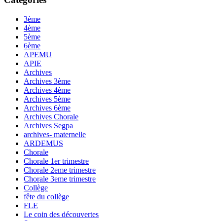
3ème
4ème
5ème
6ème
APEMU
APIE
Archives
Archives 3ème
Archives 4ème
Archives 5ème
Archives 6ème
Archives Chorale
Archives Segpa
archives- maternelle
ARDEMUS
Chorale
Chorale 1er trimestre
Chorale 2eme trimestre
Chorale 3eme trimestre
Collège
fête du collège
FLE
Le coin des découvertes