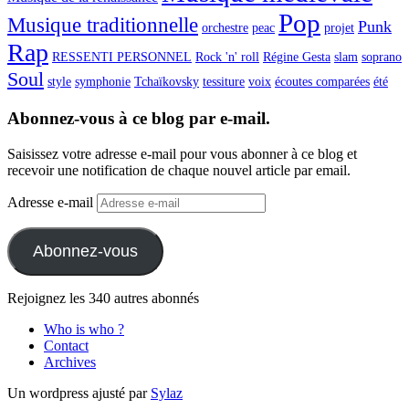
Pop
Musique traditionnelle
Punk
orchestre
peac
projet
Rap
RESSENTI PERSONNEL
Rock 'n' roll
Régine Gesta
slam
soprano
Soul
style
symphonie
Tchaïkovsky
tessiture
voix
écoutes comparées
été
Abonnez-vous à ce blog par e-mail.
Saisissez votre adresse e-mail pour vous abonner à ce blog et
recevoir une notification de chaque nouvel article par email.
Adresse e-mail
Abonnez-vous
Rejoignez les 340 autres abonnés
Who is who ?
Contact
Archives
Un wordpress ajusté par
Sylaz