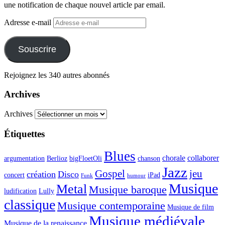
une notification de chaque nouvel article par email.
Adresse e-mail
Souscrire
Rejoignez les 340 autres abonnés
Archives
Archives
Étiquettes
Blues
chorale
collaborer
argumentation
Berlioz
bigFloetOli
chanson
Jazz
Gospel
jeu
création
Disco
concert
iPad
Funk
humour
Musique
Metal
Musique baroque
ludification
Lully
classique
Musique contemporaine
Musique de film
Musique médiévale
Musique de la renaissance