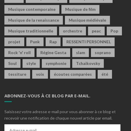
Musique contemporaine
Musique de film
Musique de la renaissance
Musique médiévale
Musique traditionnelle
orchestre
peac
Pop
projet
Punk
Rap
RESSENTI PERSONNEL
Rock 'n' roll
Régine Gesta
slam
soprano
Soul
style
symphonie
Tchaïkovsky
tessiture
voix
écoutes comparées
été
ABONNEZ-VOUS À CE BLOG PAR E-MAIL.
Saisissez votre adresse e-mail pour vous abonner à ce blog et
recevoir une notification de chaque nouvel article par email.
Adresse