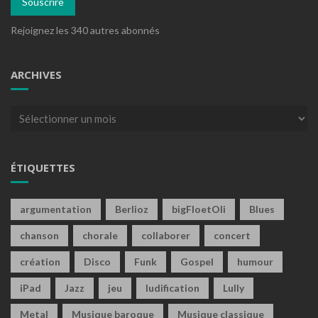
Souscrire
Rejoignez les 340 autres abonnés
ARCHIVES
Archives
ÉTIQUETTES
argumentation
Berlioz
bigFloetOli
Blues
chanson
chorale
collaborer
concert
création
Disco
Funk
Gospel
humour
iPad
Jazz
jeu
ludification
Lully
Metal
Musique baroque
Musique classique