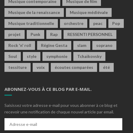
Musique contemporaine
Musique de film
Musique de la renaissance
Musique médiévale
Musique traditionnelle
orchestre
peac
Pop
projet
Punk
Rap
RESSENTI PERSONNEL
Rock 'n' roll
Régine Gesta
slam
soprano
Soul
style
symphonie
Tchaïkovsky
tessiture
voix
écoutes comparées
été
ABONNEZ-VOUS À CE BLOG PAR E-MAIL.
Saisissez votre adresse e-mail pour vous abonner à ce blog et
recevoir une notification de chaque nouvel article par email.
Adresse
e-