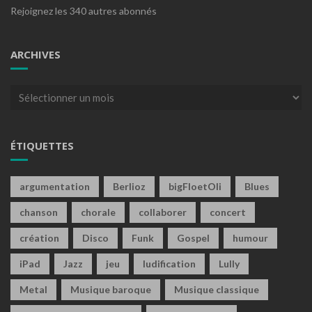
Rejoignez les 340 autres abonnés
ARCHIVES
Archives
ÉTIQUETTES
argumentation
Berlioz
bigFloetOli
Blues
chanson
chorale
collaborer
concert
création
Disco
Funk
Gospel
humour
iPad
Jazz
jeu
ludification
Lully
Metal
Musique baroque
Musique classique