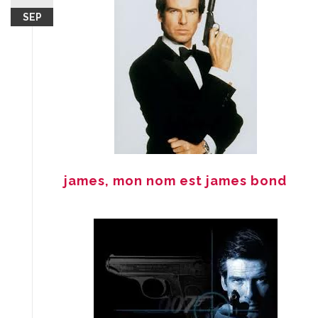
SEP
james, mon nom est james bond