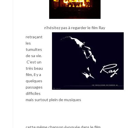
n’hésitez pas à regarder le film Ray
retraçant
les
tumultes
de sa vie.
C’est un
très beau
film, il y a
quelques
passages
difficiles
mais surtout plein de musiques
cette même chanson évoquée dans le film