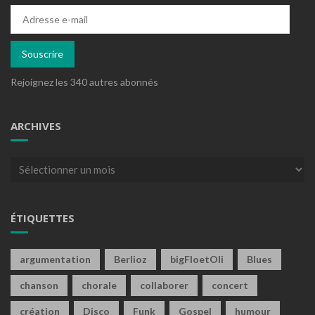
Adresse
e-
mail
Souscrire
Rejoignez les 340 autres abonnés
ARCHIVES
Archives
ÉTIQUETTES
argumentation
Berlioz
bigFloetOli
Blues
chanson
chorale
collaborer
concert
création
Disco
Funk
Gospel
humour