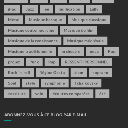
iPad
Jazz
jeu
ludification
Lully
Metal
Musique baroque
Musique classique
Musique contemporaine
Musique de film
Musique de la renaissance
Musique médiévale
Musique traditionnelle
orchestre
peac
Pop
projet
Punk
Rap
RESSENTI PERSONNEL
Rock 'n' roll
Régine Gesta
slam
soprano
Soul
style
symphonie
Tchaïkovsky
tessiture
voix
écoutes comparées
été
ABONNEZ-VOUS À CE BLOG PAR E-MAIL.