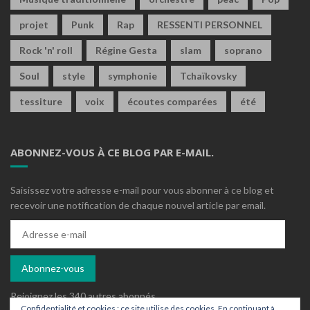
projet
Punk
Rap
RESSENTI PERSONNEL
Rock 'n' roll
Régine Gesta
slam
soprano
Soul
style
symphonie
Tchaïkovsky
tessiture
voix
écoutes comparées
été
ABONNEZ-VOUS À CE BLOG PAR E-MAIL.
Saisissez votre adresse e-mail pour vous abonner à ce blog et
recevoir une notification de chaque nouvel article par email.
Adresse
e-
mail
Abonnez-vous
Rejoignez les 340 autres abonnés
Confidentialité et cookies : ce site utilise des cookies. En continuant à