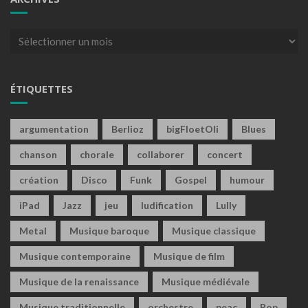
Archives
ÉTIQUETTES
argumentation
Berlioz
bigFloetOli
Blues
chanson
chorale
collaborer
concert
création
Disco
Funk
Gospel
humour
iPad
Jazz
jeu
ludification
Lully
Metal
Musique baroque
Musique classique
Musique contemporaine
Musique de film
Musique de la renaissance
Musique médiévale
Musique traditionnelle
orchestre
peac
Pop