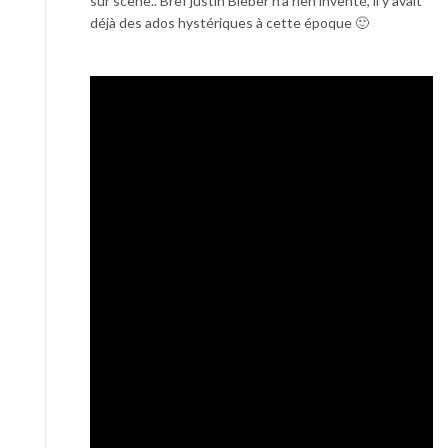
sur scène.. Bref justin Bieber n’a rien inventé, il y avait
déjà des ados hystériques à cette époque 🙂