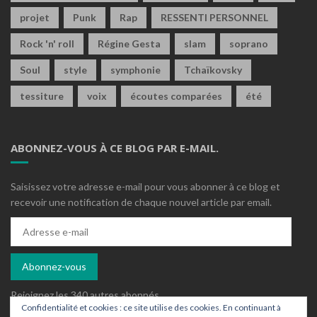
projet
Punk
Rap
RESSENTI PERSONNEL
Rock 'n' roll
Régine Gesta
slam
soprano
Soul
style
symphonie
Tchaïkovsky
tessiture
voix
écoutes comparées
été
ABONNEZ-VOUS À CE BLOG PAR E-MAIL.
Saisissez votre adresse e-mail pour vous abonner à ce blog et
recevoir une notification de chaque nouvel article par email.
Adresse
e-
mail
Abonnez-vous
Rejoignez les 340 autres abonnés
Confidentialité et cookies : ce site utilise des cookies. En continuant à