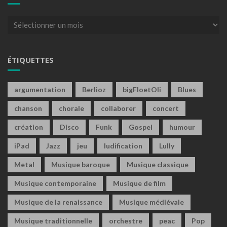
Archives
ÉTIQUETTES
argumentation
Berlioz
bigFloetOli
Blues
chanson
chorale
collaborer
concert
création
Disco
Funk
Gospel
humour
iPad
Jazz
jeu
ludification
Lully
Metal
Musique baroque
Musique classique
Musique contemporaine
Musique de film
Musique de la renaissance
Musique médiévale
Musique traditionnelle
orchestre
peac
Pop