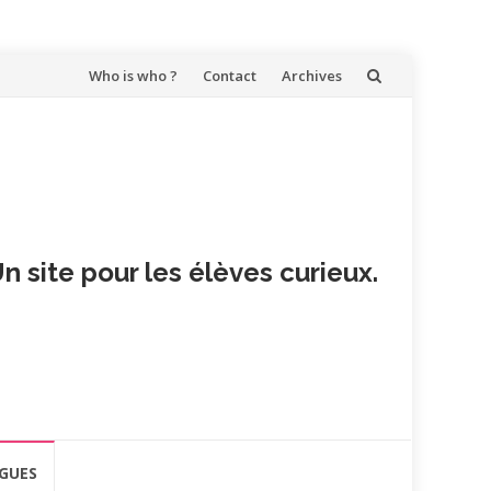
Aller
Who is who ?
Contact
Archives
au
contenu
n site pour les élèves curieux.
GUES