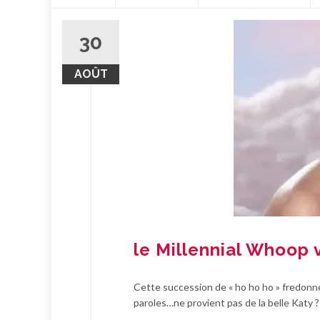
contenu
30
AOÛT
le Millennial Whoop 
Cette succession de « ho ho ho » fredonn
paroles…ne provient pas de la belle Katy ?