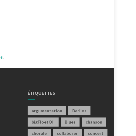
es
.
ÉTIQUETTES
argumentation
Berlioz
bigFloetOli
Blues
chanson
chorale
collaborer
concert