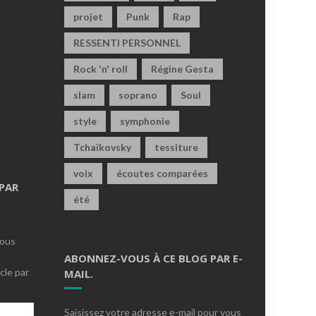
projet
Punk
Rap
RESSENTI PERSONNEL
Rock 'n' roll
Régine Gesta
slam
soprano
Soul
style
symphonie
Tchaïkovsky
tessiture
voix
écoutes comparées
PAR
été
vous
ABONNEZ-VOUS À CE BLOG PAR E-
cle par
MAIL.
Saisissez votre adresse e-mail pour vous