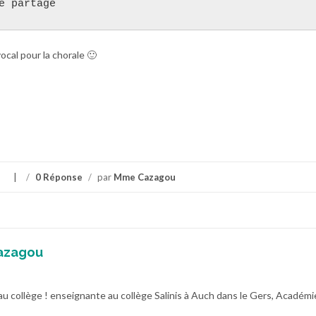
e partage
cal pour la chorale 🙂
s
/
0 Réponse
/
par
Mme Cazagou
azagou
au collège ! enseignante au collège Salinis à Auch dans le Gers, Académi