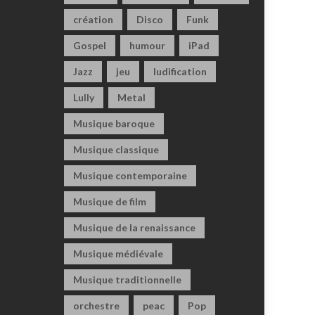
création
Disco
Funk
Gospel
humour
iPad
Jazz
jeu
ludification
Lully
Metal
Musique baroque
Musique classique
Musique contemporaine
Musique de film
Musique de la renaissance
Musique médiévale
Musique traditionnelle
orchestre
peac
Pop