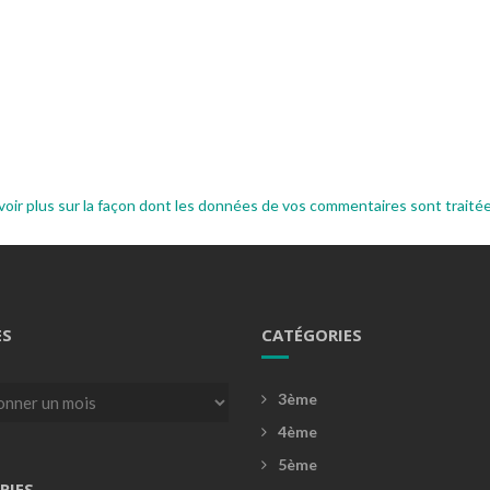
voir plus sur la façon dont les données de vos commentaires sont traité
ES
CATÉGORIES
3ème
4ème
5ème
RIES