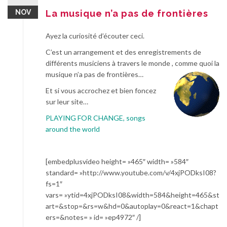
NOV
La musique n’a pas de frontières
Ayez la curiosité d’écouter ceci.
C’est un arrangement et des enregistrements de
différents musiciens à travers le monde
, comme quoi la
musique n’a pas de frontières…
Et si vous accrochez et bien foncez
sur leur site…
PLAYING FOR CHANGE, songs
around the world
[embedplusvideo height= »465″ width= »584″
standard= »http://www.youtube.com/v/4xjPODksI08?
fs=1″
vars= »ytid=4xjPODksI08&width=584&height=465&st
art=&stop=&rs=w&hd=0&autoplay=0&react=1&chapt
ers=&notes= » id= »ep4972″ /]