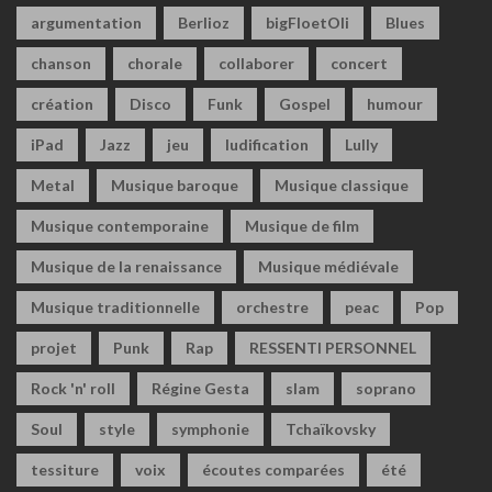
argumentation
Berlioz
bigFloetOli
Blues
chanson
chorale
collaborer
concert
création
Disco
Funk
Gospel
humour
iPad
Jazz
jeu
ludification
Lully
Metal
Musique baroque
Musique classique
Musique contemporaine
Musique de film
Musique de la renaissance
Musique médiévale
Musique traditionnelle
orchestre
peac
Pop
projet
Punk
Rap
RESSENTI PERSONNEL
Rock 'n' roll
Régine Gesta
slam
soprano
Soul
style
symphonie
Tchaïkovsky
tessiture
voix
écoutes comparées
été