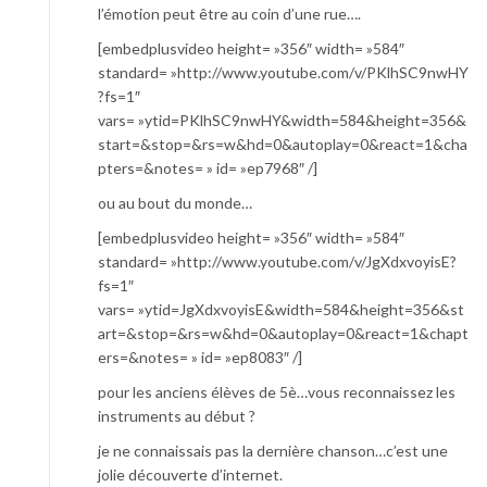
l’émotion peut être au coin d’une rue….
[embedplusvideo height= »356″ width= »584″
standard= »http://www.youtube.com/v/PKlhSC9nwHY
?fs=1″
vars= »ytid=PKlhSC9nwHY&width=584&height=356&
start=&stop=&rs=w&hd=0&autoplay=0&react=1&cha
pters=&notes= » id= »ep7968″ /]
ou au bout du monde…
[embedplusvideo height= »356″ width= »584″
standard= »http://www.youtube.com/v/JgXdxvoyisE?
fs=1″
vars= »ytid=JgXdxvoyisE&width=584&height=356&st
art=&stop=&rs=w&hd=0&autoplay=0&react=1&chapt
ers=&notes= » id= »ep8083″ /]
pour les anciens élèves de 5è…vous reconnaissez les
instruments au début ?
je ne connaissais pas la dernière chanson…c’est une
jolie découverte d’internet.