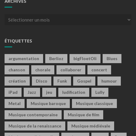
ARCHIVES
Archives
ÉTIQUETTES
argumentation
Berlioz
bigFloetOli
Blues
chanson
chorale
collaborer
concert
création
Disco
Funk
Gospel
humour
iPad
Jazz
jeu
ludification
Lully
Metal
Musique baroque
Musique classique
Musique contemporaine
Musique de film
Musique de la renaissance
Musique médiévale