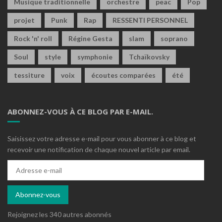
Musique traditionnelle
orchestre
peac
Pop
projet
Punk
Rap
RESSENTI PERSONNEL
Rock 'n' roll
Régine Gesta
slam
soprano
Soul
style
symphonie
Tchaïkovsky
tessiture
voix
écoutes comparées
été
ABONNEZ-VOUS À CE BLOG PAR E-MAIL.
Saisissez votre adresse e-mail pour vous abonner à ce blog et
recevoir une notification de chaque nouvel article par email.
Adresse
e-
mail
Abonnez-vous
Rejoignez les 340 autres abonnés