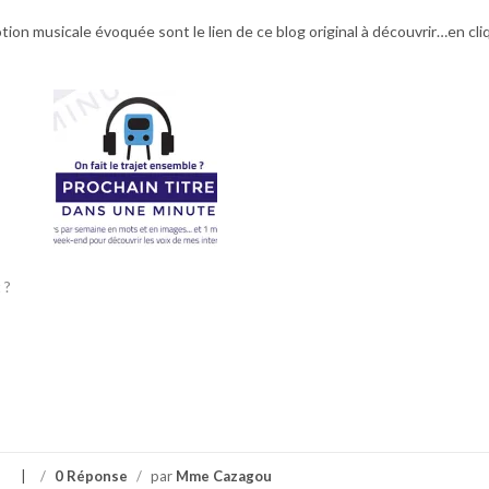
ion musicale évoquée sont le lien de ce blog original à découvrir…en cli
 ?
s
/
0 Réponse
/
par
Mme Cazagou