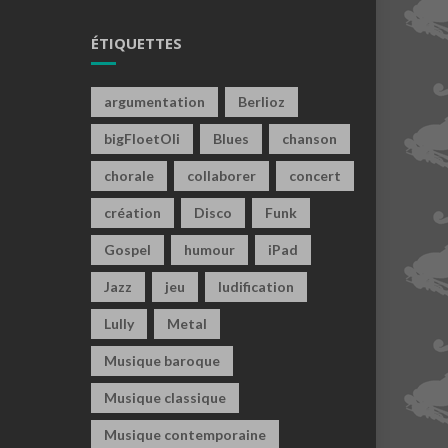
ÉTIQUETTES
argumentation
Berlioz
bigFloetOli
Blues
chanson
chorale
collaborer
concert
création
Disco
Funk
Gospel
humour
iPad
Jazz
jeu
ludification
Lully
Metal
Musique baroque
Musique classique
Musique contemporaine