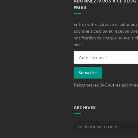
ABONNEZ-VOUS À CE BLOG 
EMAIL.
Entrez votre adresse email pour 
abonner à ce blog et recevoir une
notification de chaque nouvel arti
email.
Adresse
e-
mail
Souscrire
Rejoignez les 340 autres abonné
ARCHIVES
Archives