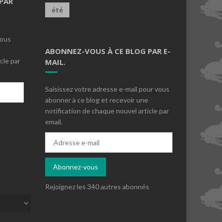
PAR
été
vous
ABONNEZ-VOUS À CE BLOG PAR E-
cle par
MAIL.
Saisissez votre adresse e-mail pour vous
abonner à ce blog et recevoir une
notification de chaque nouvel article par
email.
s
Adresse
e-
mail
Abonnez-vous
Rejoignez les 340 autres abonnés