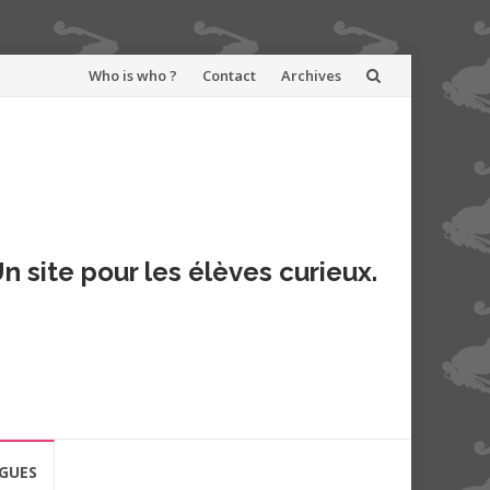
Aller
Who is who ?
Contact
Archives
au
contenu
n site pour les élèves curieux.
GUES