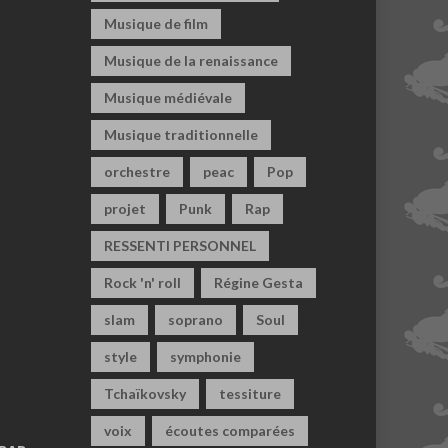
Musique de film
Musique de la renaissance
Musique médiévale
Musique traditionnelle
orchestre
peac
Pop
projet
Punk
Rap
RESSENTI PERSONNEL
Rock 'n' roll
Régine Gesta
slam
soprano
Soul
style
symphonie
Tchaïkovsky
tessiture
voix
écoutes comparées