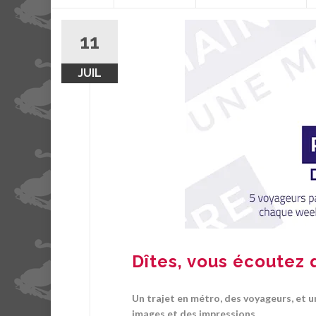
contenu
11
JUIL
Dîtes, vous écoutez 
Un trajet en métro, des voyageurs, et 
images et des impressions.