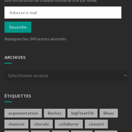
une notification de chaque nouvel article par email.
Adresse
e-
mail
Souscrire
Rejoignez les 340 autres abonnés
ARCHIVES
Archives
ÉTIQUETTES
argumentation
Berlioz
bigFloetOli
Blues
chanson
chorale
collaborer
concert