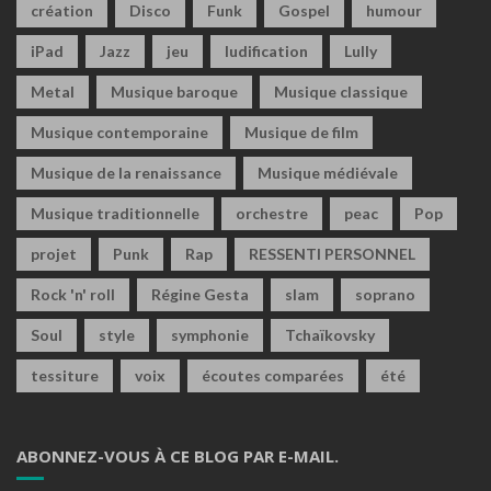
création
Disco
Funk
Gospel
humour
iPad
Jazz
jeu
ludification
Lully
Metal
Musique baroque
Musique classique
Musique contemporaine
Musique de film
Musique de la renaissance
Musique médiévale
Musique traditionnelle
orchestre
peac
Pop
projet
Punk
Rap
RESSENTI PERSONNEL
Rock 'n' roll
Régine Gesta
slam
soprano
Soul
style
symphonie
Tchaïkovsky
tessiture
voix
écoutes comparées
été
ABONNEZ-VOUS À CE BLOG PAR E-MAIL.