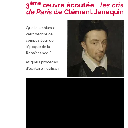
ème
3
œuvre écoutée :
les cris
de Paris
de Clément Janequin
Quelle ambiance
veut décrire ce
compositeur de
l’époque de la
Renaissance ?
et quels procédés
d’écriture il utilise ?