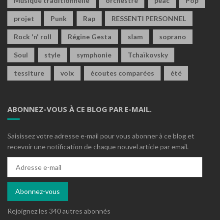
Musique traditionnelle
orchestre
peac
Pop
projet
Punk
Rap
RESSENTI PERSONNEL
Rock 'n' roll
Régine Gesta
slam
soprano
Soul
style
symphonie
Tchaïkovsky
tessiture
voix
écoutes comparées
été
ABONNEZ-VOUS À CE BLOG PAR E-MAIL.
Saisissez votre adresse e-mail pour vous abonner à ce blog et
recevoir une notification de chaque nouvel article par email.
Adresse
e-
mail
Abonnez-vous
Rejoignez les 340 autres abonnés