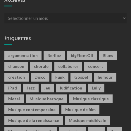
Archives
ÉTIQUETTES
argumentation
Berlioz
bigFloetOli
Blues
chanson
chorale
collaborer
concert
création
Disco
Funk
Gospel
humour
iPad
Jazz
jeu
ludification
Lully
Metal
Musique baroque
Musique classique
Musique contemporaine
Musique de film
Musique de la renaissance
Musique médiévale