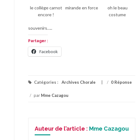
le collège carnot
mirande en force
oh le beau
encore !
costume
souvenirs…..
Partager :
Facebook
Catégories :
Archives Chorale
/
0 Réponse
/
par
Mme Cazagou
Auteur de l’article :
Mme Cazagou