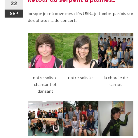
22
lorsque je retrouve mes clés USB…je tombe parfois sur
SEP
des photos…..de concert..
notre soliste
notre soliste
la chorale de
chantant et
carnot
dansant