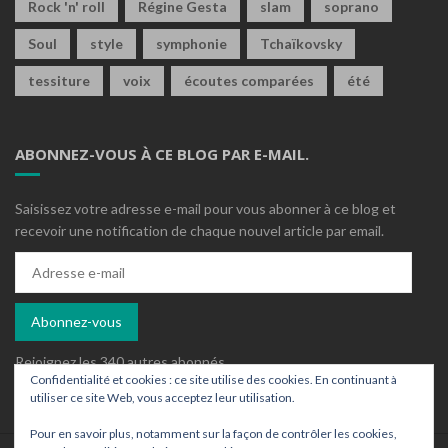
Rock 'n' roll
Régine Gesta
slam
soprano
Soul
style
symphonie
Tchaïkovsky
tessiture
voix
écoutes comparées
été
ABONNEZ-VOUS À CE BLOG PAR E-MAIL.
Saisissez votre adresse e-mail pour vous abonner à ce blog et
recevoir une notification de chaque nouvel article par email.
Adresse
e-
mail
Abonnez-vous
Rejoignez les 340 autres abonnés
Confidentialité et cookies : ce site utilise des cookies. En continuant à
utiliser ce site Web, vous acceptez leur utilisation.
Pour en savoir plus, notamment sur la façon de contrôler les cookies,