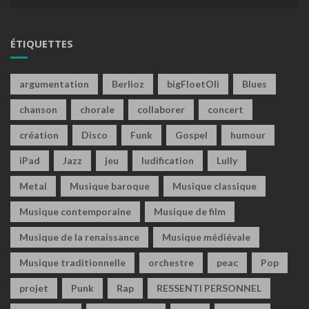
ÉTIQUETTES
argumentation
Berlioz
bigFloetOli
Blues
chanson
chorale
collaborer
concert
création
Disco
Funk
Gospel
humour
iPad
Jazz
jeu
ludification
Lully
Metal
Musique baroque
Musique classique
Musique contemporaine
Musique de film
Musique de la renaissance
Musique médiévale
Musique traditionnelle
orchestre
peac
Pop
projet
Punk
Rap
RESSENTI PERSONNEL