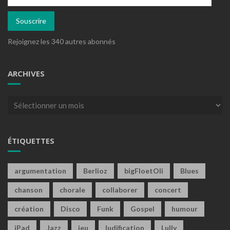
e-
mail
Souscrire
Rejoignez les 340 autres abonnés
ARCHIVES
Archives
ÉTIQUETTES
argumentation
Berlioz
bigFloetOli
Blues
chanson
chorale
collaborer
concert
création
Disco
Funk
Gospel
humour
iPad
Jazz
jeu
ludification
Lully