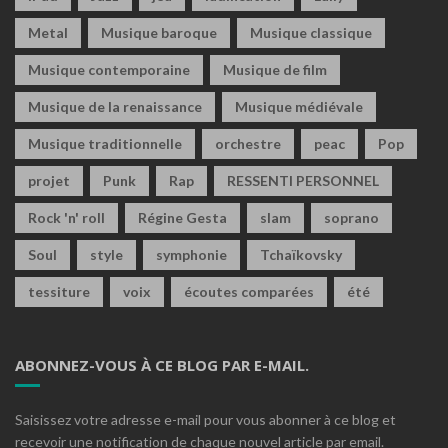
Metal
Musique baroque
Musique classique
Musique contemporaine
Musique de film
Musique de la renaissance
Musique médiévale
Musique traditionnelle
orchestre
peac
Pop
projet
Punk
Rap
RESSENTI PERSONNEL
Rock 'n' roll
Régine Gesta
slam
soprano
Soul
style
symphonie
Tchaïkovsky
tessiture
voix
écoutes comparées
été
ABONNEZ-VOUS À CE BLOG PAR E-MAIL.
Saisissez votre adresse e-mail pour vous abonner à ce blog et
recevoir une notification de chaque nouvel article par email.