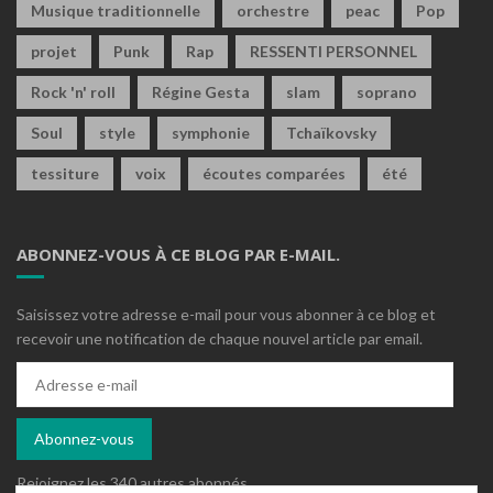
Musique traditionnelle
orchestre
peac
Pop
projet
Punk
Rap
RESSENTI PERSONNEL
Rock 'n' roll
Régine Gesta
slam
soprano
Soul
style
symphonie
Tchaïkovsky
tessiture
voix
écoutes comparées
été
ABONNEZ-VOUS À CE BLOG PAR E-MAIL.
Saisissez votre adresse e-mail pour vous abonner à ce blog et
recevoir une notification de chaque nouvel article par email.
Adresse
e-
mail
Abonnez-vous
Rejoignez les 340 autres abonnés