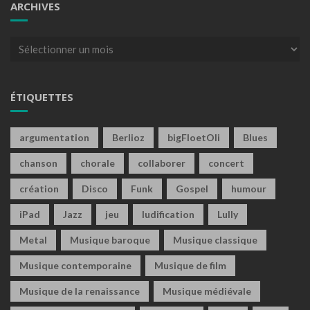
ARCHIVES
Archives
ÉTIQUETTES
argumentation
Berlioz
bigFloetOli
Blues
chanson
chorale
collaborer
concert
création
Disco
Funk
Gospel
humour
iPad
Jazz
jeu
ludification
Lully
Metal
Musique baroque
Musique classique
Musique contemporaine
Musique de film
Musique de la renaissance
Musique médiévale