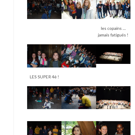
les copains …
jamais fatigués !
LES SUPER 4è !