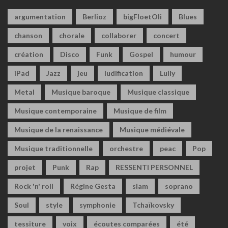
argumentation
Berlioz
bigFloetOli
Blues
chanson
chorale
collaborer
concert
création
Disco
Funk
Gospel
humour
iPad
Jazz
jeu
ludification
Lully
Metal
Musique baroque
Musique classique
Musique contemporaine
Musique de film
Musique de la renaissance
Musique médiévale
Musique traditionnelle
orchestre
peac
Pop
projet
Punk
Rap
RESSENTI PERSONNEL
Rock 'n' roll
Régine Gesta
slam
soprano
Soul
style
symphonie
Tchaïkovsky
tessiture
voix
écoutes comparées
été