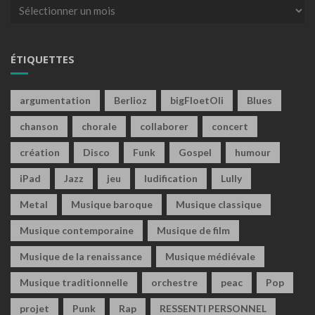
Archives
ÉTIQUETTES
argumentation
Berlioz
bigFloetOli
Blues
chanson
chorale
collaborer
concert
création
Disco
Funk
Gospel
humour
iPad
Jazz
jeu
ludification
Lully
Metal
Musique baroque
Musique classique
Musique contemporaine
Musique de film
Musique de la renaissance
Musique médiévale
Musique traditionnelle
orchestre
peac
Pop
projet
Punk
Rap
RESSENTI PERSONNEL