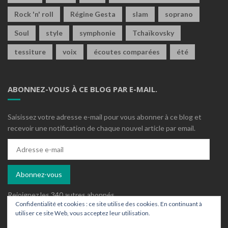
Rock 'n' roll
Régine Gesta
slam
soprano
Soul
style
symphonie
Tchaïkovsky
tessiture
voix
écoutes comparées
été
ABONNEZ-VOUS À CE BLOG PAR E-MAIL.
Saisissez votre adresse e-mail pour vous abonner à ce blog et
recevoir une notification de chaque nouvel article par email.
Adresse
e-
mail
Abonnez-vous
Rejoignez les 340 autres abonnés
Confidentialité et cookies : ce site utilise des cookies. En continuant à
utiliser ce site Web, vous acceptez leur utilisation.