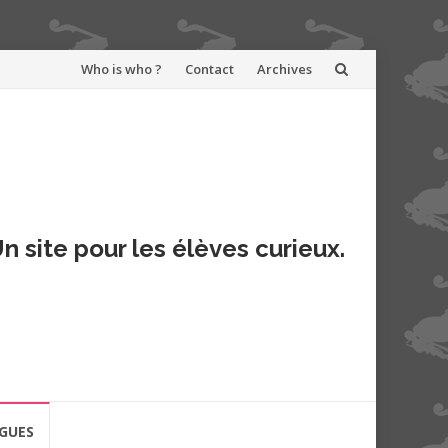
Aller
Who is who ?
Contact
Archives
au
contenu
n site pour les élèves curieux.
GUES