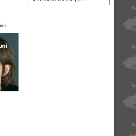
e…
ien.