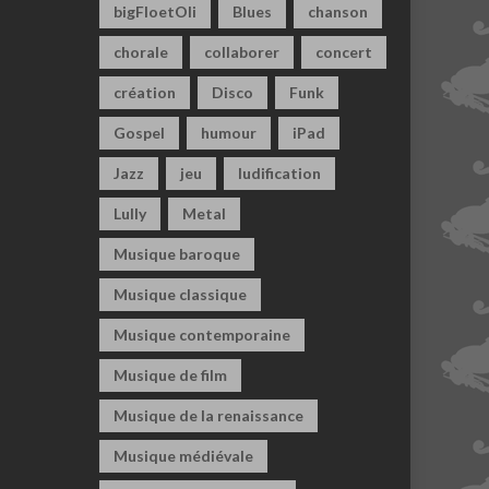
bigFloetOli
Blues
chanson
chorale
collaborer
concert
création
Disco
Funk
Gospel
humour
iPad
Jazz
jeu
ludification
Lully
Metal
Musique baroque
Musique classique
Musique contemporaine
Musique de film
Musique de la renaissance
Musique médiévale