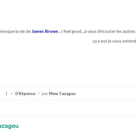
 évoque la vie de
James Brown
…I feel good…à vous d’écouter les autres 
ça y est je vous entend
s
/
0 Réponse
/
par
Mme Cazagou
azagou