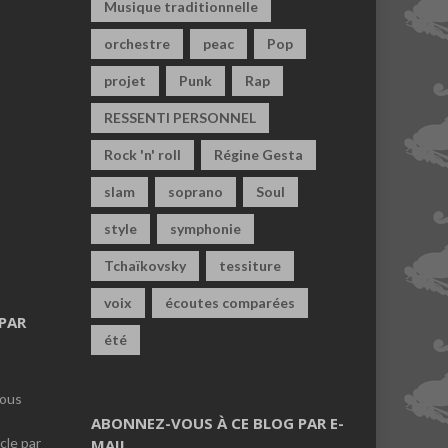
Musique traditionnelle
orchestre
peac
Pop
projet
Punk
Rap
RESSENTI PERSONNEL
Rock 'n' roll
Régine Gesta
slam
soprano
Soul
style
symphonie
Tchaïkovsky
tessiture
voix
écoutes comparées
PAR
été
vous
ABONNEZ-VOUS À CE BLOG PAR E-
cle par
MAIL.