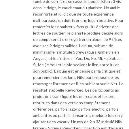
tombe de son lit et se casse le pouce. Bilan : 3 vis
dans le doigt, le cauchemar du pianiste. Un ami le
réconforte et lui dit que de toute expérience
malheureuse, on doit tirer une leçon positive. Pour
remercier les nombreux fans qui lui écrivent des
lettres de soutien, le pianiste prodige décide alors
de composer et d’enregistrer un album de 9 titres
avec ses 9 doigts valides. L’album, sublime de
minimalisme, s’intitule Screws (qui signifie vis en
Anglais) et les 9 titres : You, Do, Re, Mi, Fa, Sol, La,
Si, Me (le You et le Me scellant le lien entre lui et
son public). L’album est encensé par la critique et
pour remercier ses fans, Nils leur propose de les
réarranger librement et il les publiera sur le Net. Le
résultat s’appelle Reworked. Les participants au
projet ont transfiguré les morceaux et les ont
restitués dans des versions complètement
différentes, parfois jazzy, parfois électro, parfois
ambiantes ou parfois dansantes, quelque fois en y
ajoutant des vocaux. Un mix de 2 h 33 intitulé Nils
Frahm – Screws Reworked Collection est d’ailleurs