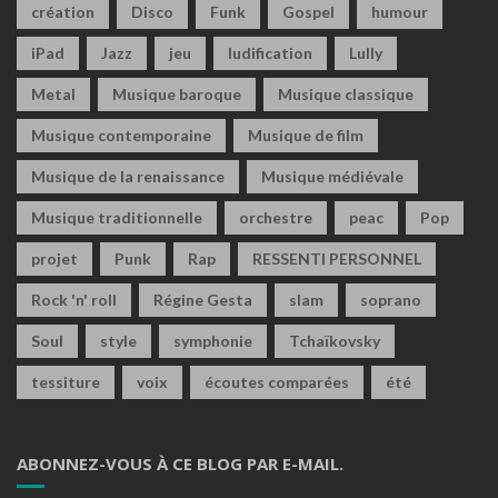
création
Disco
Funk
Gospel
humour
iPad
Jazz
jeu
ludification
Lully
Metal
Musique baroque
Musique classique
Musique contemporaine
Musique de film
Musique de la renaissance
Musique médiévale
Musique traditionnelle
orchestre
peac
Pop
projet
Punk
Rap
RESSENTI PERSONNEL
Rock 'n' roll
Régine Gesta
slam
soprano
Soul
style
symphonie
Tchaïkovsky
tessiture
voix
écoutes comparées
été
ABONNEZ-VOUS À CE BLOG PAR E-MAIL.