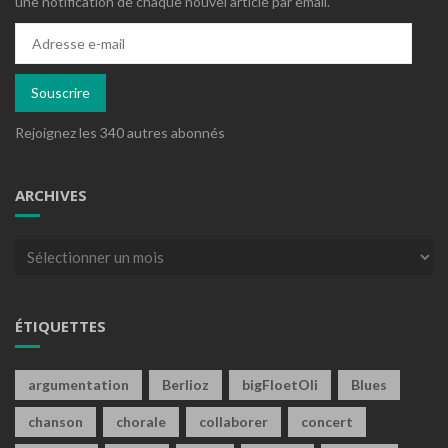
une notification de chaque nouvel article par email.
Adresse
e-
mail
Souscrire
Rejoignez les 340 autres abonnés
ARCHIVES
Archives
ÉTIQUETTES
argumentation
Berlioz
bigFloetOli
Blues
chanson
chorale
collaborer
concert