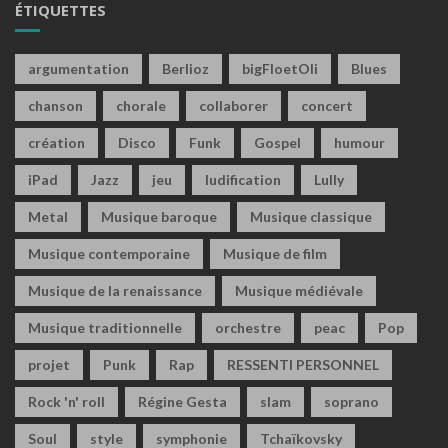
ÉTIQUETTES
argumentation
Berlioz
bigFloetOli
Blues
chanson
chorale
collaborer
concert
création
Disco
Funk
Gospel
humour
iPad
Jazz
jeu
ludification
Lully
Metal
Musique baroque
Musique classique
Musique contemporaine
Musique de film
Musique de la renaissance
Musique médiévale
Musique traditionnelle
orchestre
peac
Pop
projet
Punk
Rap
RESSENTI PERSONNEL
Rock 'n' roll
Régine Gesta
slam
soprano
Soul
style
symphonie
Tchaïkovsky