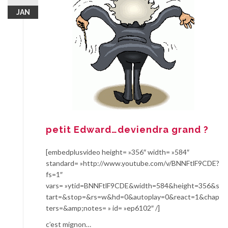
JAN
petit Edward…deviendra grand ?
[embedplusvideo height= »356″ width= »584″
standard= »http://www.youtube.com/v/BNNFtlF9CDE?
fs=1″
vars= »ytid=BNNFtlF9CDE&width=584&height=356&s
tart=&stop=&rs=w&hd=0&autoplay=0&react=1&chap
ters=&amp;notes= » id= »ep6102″ /]
c’est mignon…