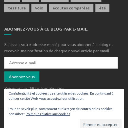
tessiture
voix
écoutes comparées
été
ABONNEZ-VOUS À CE BLOG PAR E-MAIL.
Saisissez votre adresse e-mail pour vous abonner à ce blog et
recevoir une notification de chaque nouvel article par email.
Adresse
e-
mail
Abonnez-vous
Rejoignez les 340 autres abonnés
Confidentialité et cookies : ce site utilise des cookies. En continuant à
utiliser ce site Web, vous acceptez leur utilisation.
Pour en savoir plus, notamment sur la façon de contrôler les cookies,
consultez :
Politique relative aux cookies
Who is who ?
Contact
Archives
Un wordpress ajusté par
Sylaz