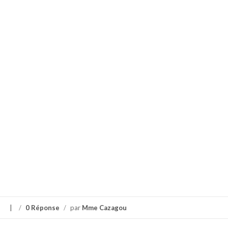
s
/
0 Réponse
/
par
Mme Cazagou