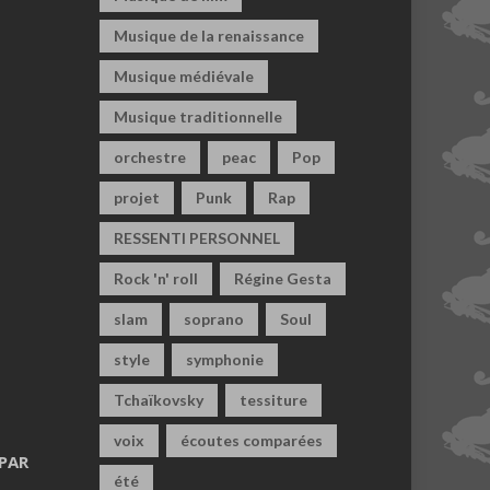
Musique de la renaissance
Musique médiévale
Musique traditionnelle
orchestre
peac
Pop
projet
Punk
Rap
RESSENTI PERSONNEL
Rock 'n' roll
Régine Gesta
slam
soprano
Soul
style
symphonie
Tchaïkovsky
tessiture
voix
écoutes comparées
PAR
été