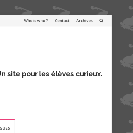
Aller
Who is who ?
Contact
Archives
au
contenu
n site pour les élèves curieux.
GUES