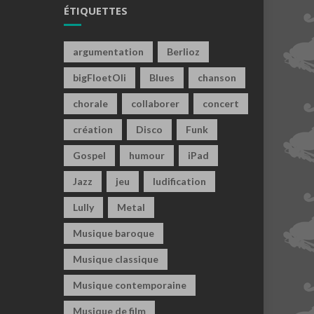
ÉTIQUETTES
argumentation
Berlioz
bigFloetOli
Blues
chanson
chorale
collaborer
concert
création
Disco
Funk
Gospel
humour
iPad
Jazz
jeu
ludification
Lully
Metal
Musique baroque
Musique classique
Musique contemporaine
Musique de film