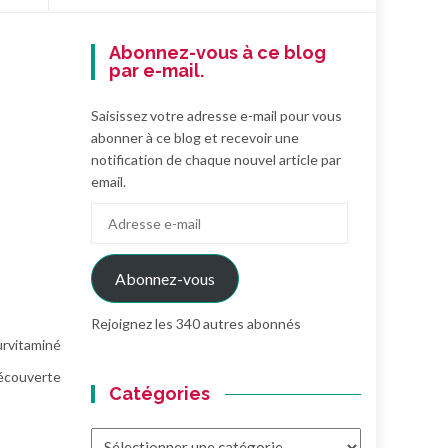
Abonnez-vous à ce blog
par e-mail.
Saisissez votre adresse e-mail pour vous
abonner à ce blog et recevoir une
notification de chaque nouvel article par
email.
Adresse
e-
mail
Abonnez-vous
Rejoignez les 340 autres abonnés
survitaminé
écouverte
Catégories
Catégories