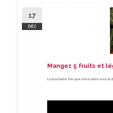
contenu
17
DÉC
Mangez 5 fruits et lé
La prochaine fois que votre mère vous le di