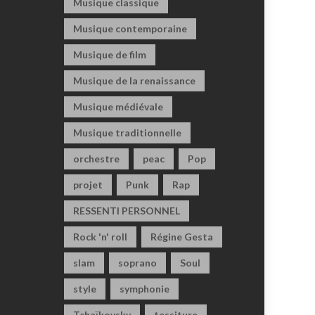
Musique classique
Musique contemporaine
Musique de film
Musique de la renaissance
Musique médiévale
Musique traditionnelle
orchestre
peac
Pop
projet
Punk
Rap
RESSENTI PERSONNEL
Rock 'n' roll
Régine Gesta
slam
soprano
Soul
style
symphonie
Tchaïkovsky
tessiture