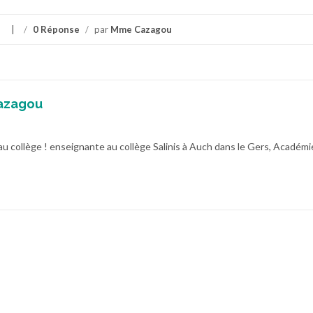
/
0 Réponse
/
par
Mme Cazagou
azagou
au collège ! enseignante au collège Salinis à Auch dans le Gers, Académi