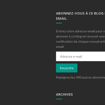
ABONNEZ-VOUS À CE BLOG 
EMAIL.
Entrez votre adresse email pour 
abonner à ce blog et recevoir une
notification de chaque nouvel arti
email.
Adresse
e-
mail
Souscrire
Rejoignez les 340 autres abonné
ARCHIVES