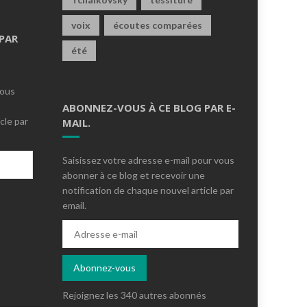
voix
écoutes comparées
PAR
été
vous
ABONNEZ-VOUS À CE BLOG PAR E-
cle par
MAIL.
Saisissez votre adresse e-mail pour vous
abonner à ce blog et recevoir une
notification de chaque nouvel article par
email.
s
Adresse
e-
mail
Abonnez-vous
Rejoignez les 340 autres abonnés