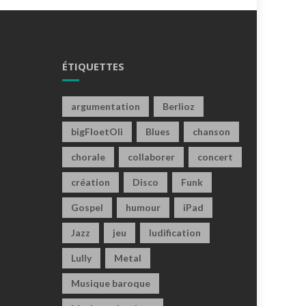
ÉTIQUETTES
argumentation
Berlioz
bigFloetOli
Blues
chanson
chorale
collaborer
concert
création
Disco
Funk
Gospel
humour
iPad
Jazz
jeu
ludification
Lully
Metal
Musique baroque