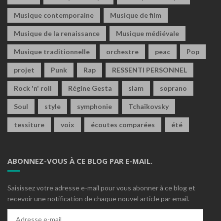
Musique contemporaine
Musique de film
Musique de la renaissance
Musique médiévale
Musique traditionnelle
orchestre
peac
Pop
projet
Punk
Rap
RESSENTI PERSONNEL
Rock 'n' roll
Régine Gesta
slam
soprano
Soul
style
symphonie
Tchaïkovsky
tessiture
voix
écoutes comparées
été
ABONNEZ-VOUS À CE BLOG PAR E-MAIL.
Saisissez votre adresse e-mail pour vous abonner à ce blog et
recevoir une notification de chaque nouvel article par email.
Adresse