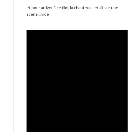
et pour arriver à ce film, la chanteuse était sur une
scène….vide