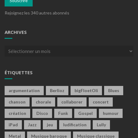
Souscrire
Rejoignez les 340 autres abonnés
ARCHIVES
Archives
ÉTIQUETTES
argumentation
Berlioz
bigFloetOli
Blues
chanson
chorale
collaborer
concert
création
Disco
Funk
Gospel
humour
iPad
Jazz
jeu
ludification
Lully
Metal
Musique baroque
Musique classique