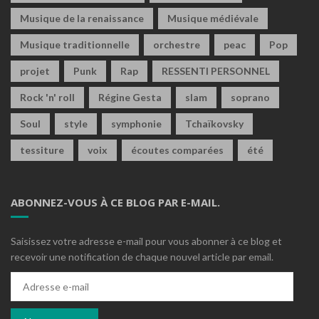
Musique de la renaissance
Musique médiévale
Musique traditionnelle
orchestre
peac
Pop
projet
Punk
Rap
RESSENTI PERSONNEL
Rock 'n' roll
Régine Gesta
slam
soprano
Soul
style
symphonie
Tchaïkovsky
tessiture
voix
écoutes comparées
été
ABONNEZ-VOUS À CE BLOG PAR E-MAIL.
Saisissez votre adresse e-mail pour vous abonner à ce blog et
recevoir une notification de chaque nouvel article par email.
Adresse
e-
mail