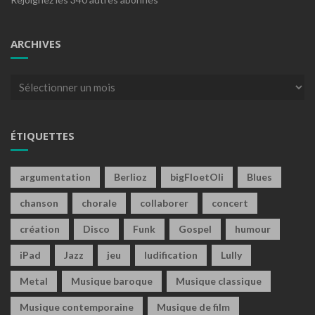
ARCHIVES
Archives
ÉTIQUETTES
argumentation
Berlioz
bigFloetOli
Blues
chanson
chorale
collaborer
concert
création
Disco
Funk
Gospel
humour
iPad
Jazz
jeu
ludification
Lully
Metal
Musique baroque
Musique classique
Musique contemporaine
Musique de film