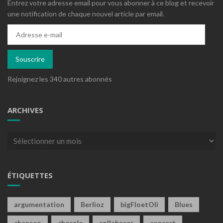
Entrez votre adresse email pour vous abonner à ce blog et recevoir
une notification de chaque nouvel article par email.
Adresse
e-
mail
Souscrire
Rejoignez les 340 autres abonnés
ARCHIVES
Archives
ÉTIQUETTES
argumentation
Berlioz
bigFloetOli
Blues
chanson
chorale
collaborer
concert