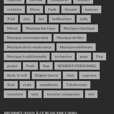
création
Disco
Funk
Gospel
humour
iPad
Jazz
jeu
ludification
Lully
Metal
Musique baroque
Musique classique
Musique contemporaine
Musique de film
Musique de la renaissance
Musique médiévale
Musique traditionnelle
orchestre
peac
Pop
projet
Punk
Rap
RESSENTI PERSONNEL
Rock 'n' roll
Régine Gesta
slam
soprano
Soul
style
symphonie
Tchaïkovsky
tessiture
voix
écoutes comparées
été
ABONNEZ-VOUS À CE BLOG PAR E-MAIL.