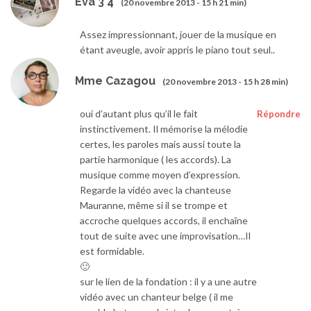
Eva 3°4
(20 novembre 2013 - 15 h 21 min)
Assez impressionnant, jouer de la musique en
étant aveugle, avoir appris le piano tout seul..
Mme Cazagou
(20 novembre 2013 - 15 h 28 min)
oui d’autant plus qu’il le fait
Répondre
instinctivement. Il mémorise la mélodie
certes, les paroles mais aussi toute la
partie harmonique ( les accords). La
musique comme moyen d’expression.
Regarde la vidéo avec la chanteuse
Mauranne, même si il se trompe et
accroche quelques accords, il enchaîne
tout de suite avec une improvisation…Il
est formidable.
🙂
sur le lien de la fondation : il y a une autre
vidéo avec un chanteur belge ( il me