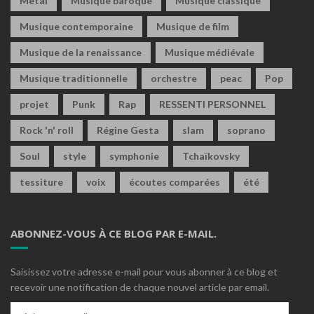
Metal
Musique baroque
Musique classique
Musique contemporaine
Musique de film
Musique de la renaissance
Musique médiévale
Musique traditionnelle
orchestre
peac
Pop
projet
Punk
Rap
RESSENTI PERSONNEL
Rock 'n' roll
Régine Gesta
slam
soprano
Soul
style
symphonie
Tchaïkovsky
tessiture
voix
écoutes comparées
été
ABONNEZ-VOUS À CE BLOG PAR E-MAIL.
Saisissez votre adresse e-mail pour vous abonner à ce blog et
recevoir une notification de chaque nouvel article par email.
Adresse