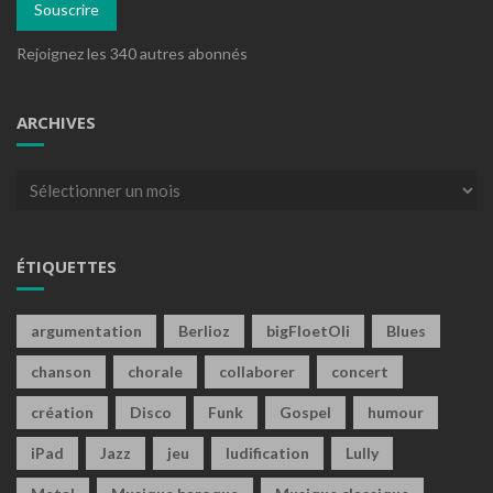
Souscrire
Rejoignez les 340 autres abonnés
ARCHIVES
Archives
ÉTIQUETTES
argumentation
Berlioz
bigFloetOli
Blues
chanson
chorale
collaborer
concert
création
Disco
Funk
Gospel
humour
iPad
Jazz
jeu
ludification
Lully