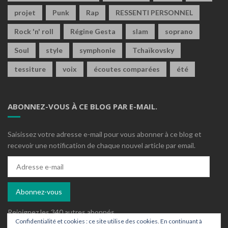
projet
Punk
Rap
RESSENTI PERSONNEL
Rock 'n' roll
Régine Gesta
slam
soprano
Soul
style
symphonie
Tchaïkovsky
tessiture
voix
écoutes comparées
été
ABONNEZ-VOUS À CE BLOG PAR E-MAIL.
Saisissez votre adresse e-mail pour vous abonner à ce blog et
recevoir une notification de chaque nouvel article par email.
Adresse
e-
mail
Abonnez-vous
Rejoignez les 340 autres abonnés
Confidentialité et cookies : ce site utilise des cookies. En continuant à