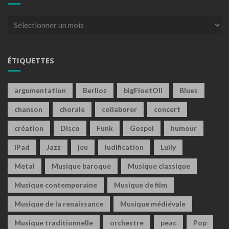
Archives
ÉTIQUETTES
argumentation
Berlioz
bigFloetOli
Blues
chanson
chorale
collaborer
concert
création
Disco
Funk
Gospel
humour
iPad
Jazz
jeu
ludification
Lully
Metal
Musique baroque
Musique classique
Musique contemporaine
Musique de film
Musique de la renaissance
Musique médiévale
Musique traditionnelle
orchestre
peac
Pop