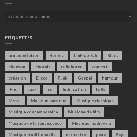
Archives
ÉTIQUETTES
argumentation
Berlioz
bigFloetOli
Blues
chanson
chorale
collaborer
concert
création
Disco
Funk
Gospel
humour
iPad
Jazz
jeu
ludification
Lully
Metal
Musique baroque
Musique classique
Musique contemporaine
Musique de film
Musique de la renaissance
Musique médiévale
Musique traditionnelle
orchestre
peac
Pop