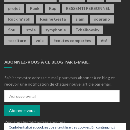
projet
Punk
Rap
RESSENTI PERSONNEL
Rock 'n' roll
Régine Gesta
slam
soprano
Soul
style
symphonie
Tchaïkovsky
tessiture
voix
écoutes comparées
été
ABONNEZ-VOUS À CE BLOG PAR E-MAIL.
Saisissez votre adresse e-mail pour vous abonner à ce blog et
recevoir une notification de chaque nouvel article par email.
Adresse
e-
mail
Abonnez-vous
Rejoignez les 340 autres abonnés
Confidentialité et cookies : ce site utilise des cookies. En continuant à