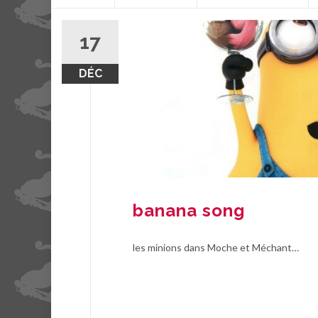
contenu
17
DÉC
banana song
les minions dans Moche et Méchant…