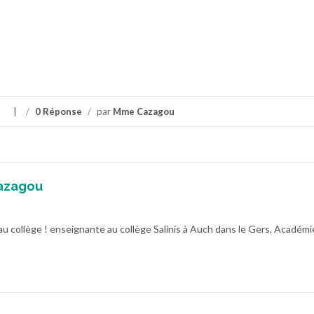
s
/
0 Réponse
/
par
Mme Cazagou
azagou
au collège ! enseignante au collège Salinis à Auch dans le Gers, Académi