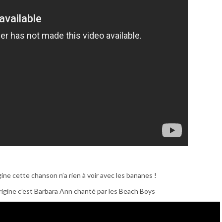
igine cette chanson n’a rien à voir avec les bananes !
’origine c’est Barbara Ann chanté par les Beach Boys