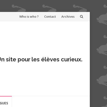
Aller
Who is who ?
Contact
Archives
au
contenu
n site pour les élèves curieux.
GUES