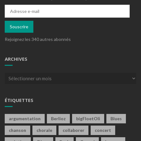
Adresse
e-
mail
Souscrire
Rejoignez les 340 autres abonnés
ARCHIVES
Archives
ÉTIQUETTES
argumentation
Berlioz
bigFloetOli
Blues
chanson
chorale
collaborer
concert