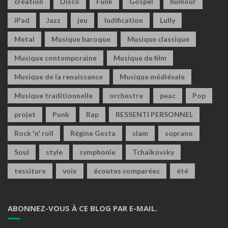
création
Disco
Funk
Gospel
humour
iPad
Jazz
jeu
ludification
Lully
Metal
Musique baroque
Musique classique
Musique contemporaine
Musique de film
Musique de la renaissance
Musique médiévale
Musique traditionnelle
orchestre
peac
Pop
projet
Punk
Rap
RESSENTI PERSONNEL
Rock 'n' roll
Régine Gesta
slam
soprano
Soul
style
symphonie
Tchaïkovsky
tessiture
voix
écoutes comparées
été
ABONNEZ-VOUS À CE BLOG PAR E-MAIL.