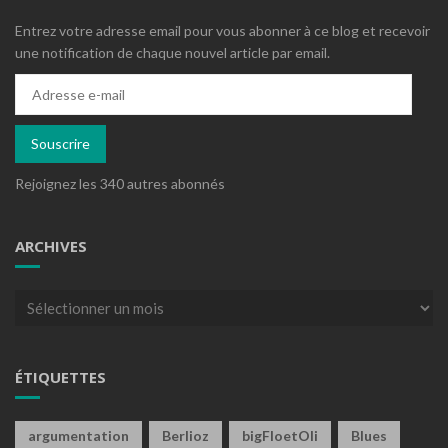
Entrez votre adresse email pour vous abonner à ce blog et recevoir
une notification de chaque nouvel article par email.
Adresse
e-
mail
Souscrire
Rejoignez les 340 autres abonnés
ARCHIVES
Archives
ÉTIQUETTES
argumentation
Berlioz
bigFloetOli
Blues