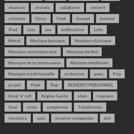
chanson
chorale
collaborer
concert
création
Disco
Funk
Gospel
humour
iPad
Jazz
jeu
ludification
Lully
Metal
Musique baroque
Musique classique
Musique contemporaine
Musique de film
Musique de la renaissance
Musique médiévale
Musique traditionnelle
orchestre
peac
Pop
projet
Punk
Rap
RESSENTI PERSONNEL
Rock 'n' roll
Régine Gesta
slam
soprano
Soul
style
symphonie
Tchaïkovsky
tessiture
voix
écoutes comparées
été