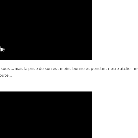
essous … mais la prise de son est moins bonne et pendant notre atelier mu
écoute…