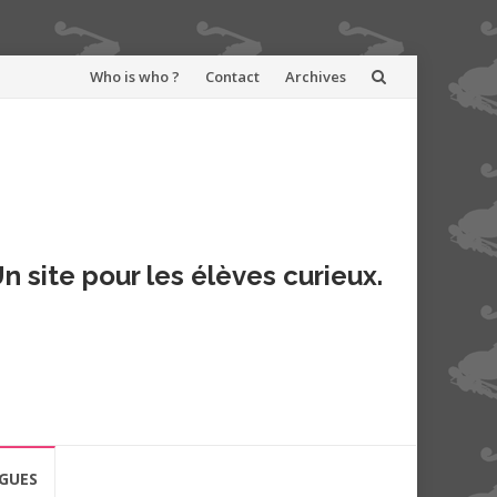
Aller
Who is who ?
Contact
Archives
au
contenu
n site pour les élèves curieux.
GUES