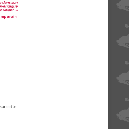
ne dans son
revendique
 vivant. »
ntemporain
 sur cette