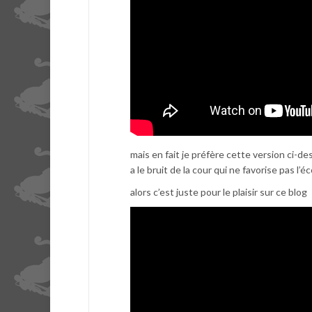
mais en fait je préfère cette version ci-d
a le bruit de la cour qui ne favorise pas l’
alors c’est juste pour le plaisir sur ce blog