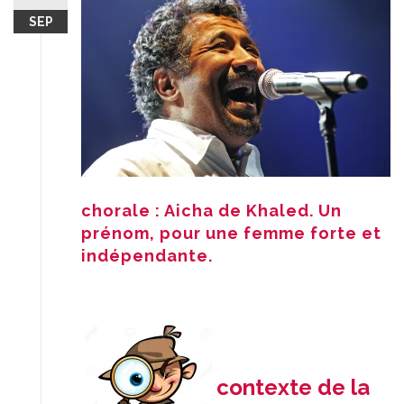
SEP
chorale : Aicha de Khaled. Un
prénom, pour une femme forte et
indépendante.
contexte de la