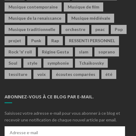
Musique contemporaine
Musique de film
Musique de la renaissance
Musique médiévale
Musique traditionnelle
orchestre
peac
Pop
projet
Punk
Rap
RESSENTI PERSONNEL
Rock 'n' roll
Régine Gesta
slam
soprano
Soul
style
symphonie
Tchaïkovsky
tessiture
voix
écoutes comparées
été
ABONNEZ-VOUS À CE BLOG PAR E-MAIL.
Saisissez votre adresse e-mail pour vous abonner à ce blog et
recevoir une notification de chaque nouvel article par email.
Adresse
e-