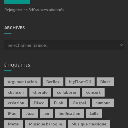
Rejoignez les 340 autres abonnés
ARCHIVES
Archives
ÉTIQUETTES
argumentation
Berlioz
bigFloetOli
Blues
chanson
chorale
collaborer
concert
création
Disco
Funk
Gospel
humour
iPad
Jazz
jeu
ludification
Lully
Metal
Musique baroque
Musique classique