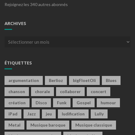
Rejoignez les 340 autres abonnés
ARCHIVES
Archives
ÉTIQUETTES
argumentation
Berlioz
bigFloetOli
Blues
chanson
chorale
collaborer
concert
création
Disco
Funk
Gospel
humour
iPad
Jazz
jeu
ludification
Lully
Metal
Musique baroque
Musique classique