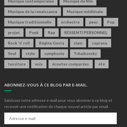
Musique contemporaine
Musique de film
Musique de la renaissance
Musique médiévale
Musique traditionnelle
orchestre
peac
Pop
projet
Punk
Rap
RESSENTI PERSONNEL
Rock 'n' roll
Régine Gesta
slam
soprano
Soul
style
symphonie
Tchaïkovsky
tessiture
voix
écoutes comparées
été
ABONNEZ-VOUS À CE BLOG PAR E-MAIL.
Saisissez votre adresse e-mail pour vous abonner à ce blog et
recevoir une notification de chaque nouvel article par email.
Adresse
e-