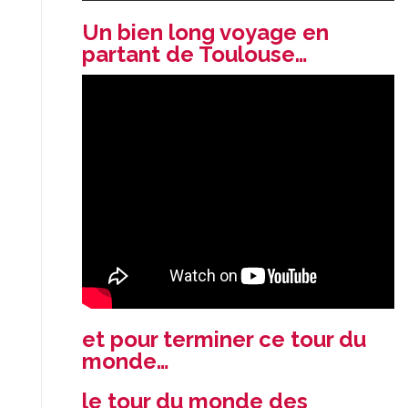
Un bien long voyage en
partant de Toulouse…
et pour terminer ce tour du
monde…
le tour du monde des