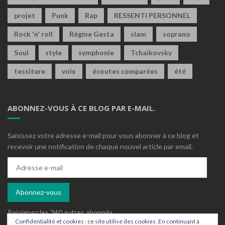
projet
Punk
Rap
RESSENTI PERSONNEL
Rock 'n' roll
Régine Gesta
slam
soprano
Soul
style
symphonie
Tchaïkovsky
tessiture
voix
écoutes comparées
été
ABONNEZ-VOUS À CE BLOG PAR E-MAIL.
Saisissez votre adresse e-mail pour vous abonner à ce blog et
recevoir une notification de chaque nouvel article par email.
Adresse
e-
mail
Abonnez-vous
Rejoignez les 340 autres abonnés
Confidentialité et cookies : ce site utilise des cookies. En continuant à