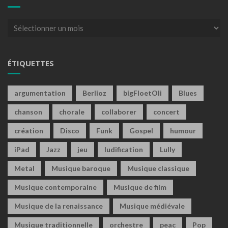
Archives
ÉTIQUETTES
argumentation
Berlioz
bigFloetOli
Blues
chanson
chorale
collaborer
concert
création
Disco
Funk
Gospel
humour
iPad
Jazz
jeu
ludification
Lully
Metal
Musique baroque
Musique classique
Musique contemporaine
Musique de film
Musique de la renaissance
Musique médiévale
Musique traditionnelle
orchestre
peac
Pop