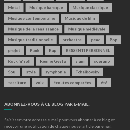
Metal
Musique baroque
Musique classique
Musique contemporaine
Musique de film
Musique de la renaissance
Musique médiévale
Musique traditionnelle
orchestre
peac
Pop
projet
Punk
Rap
RESSENTI PERSONNEL
Rock 'n' roll
Régine Gesta
slam
soprano
Soul
style
symphonie
Tchaïkovsky
tessiture
voix
écoutes comparées
été
ABONNEZ-VOUS À CE BLOG PAR E-MAIL.
Saisissez votre adresse e-mail pour vous abonner à ce blog et
recevoir une notification de chaque nouvel article par email.