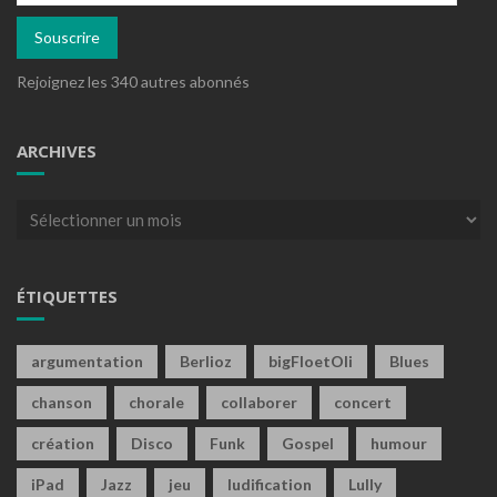
mail
Souscrire
Rejoignez les 340 autres abonnés
ARCHIVES
Archives
ÉTIQUETTES
argumentation
Berlioz
bigFloetOli
Blues
chanson
chorale
collaborer
concert
création
Disco
Funk
Gospel
humour
iPad
Jazz
jeu
ludification
Lully