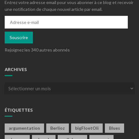
Entrez votre adresse email pour vous abonner à ce blog et recevoir
une notification de chaque nouvel article par email.
Adresse
e-
mail
Souscrire
Rejoignez les 340 autres abonnés
ARCHIVES
Archives
ÉTIQUETTES
argumentation
Berlioz
bigFloetOli
Blues