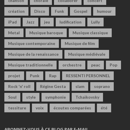
chanson
chorale
collaborer
concert
création
Disco
Funk
Gospel
humour
iPad
Jazz
jeu
ludification
Lully
Metal
Musique baroque
Musique classique
Musique contemporaine
Musique de film
Musique de la renaissance
Musique médiévale
Musique traditionnelle
orchestre
peac
Pop
projet
Punk
Rap
RESSENTI PERSONNEL
Rock 'n' roll
Régine Gesta
slam
soprano
Soul
style
symphonie
Tchaïkovsky
tessiture
voix
écoutes comparées
été
ABONNEZ-VOUS À CE BLOG PAR E-MAIL.