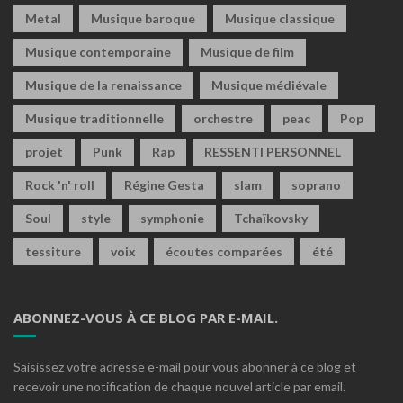
Metal
Musique baroque
Musique classique
Musique contemporaine
Musique de film
Musique de la renaissance
Musique médiévale
Musique traditionnelle
orchestre
peac
Pop
projet
Punk
Rap
RESSENTI PERSONNEL
Rock 'n' roll
Régine Gesta
slam
soprano
Soul
style
symphonie
Tchaïkovsky
tessiture
voix
écoutes comparées
été
ABONNEZ-VOUS À CE BLOG PAR E-MAIL.
Saisissez votre adresse e-mail pour vous abonner à ce blog et
recevoir une notification de chaque nouvel article par email.