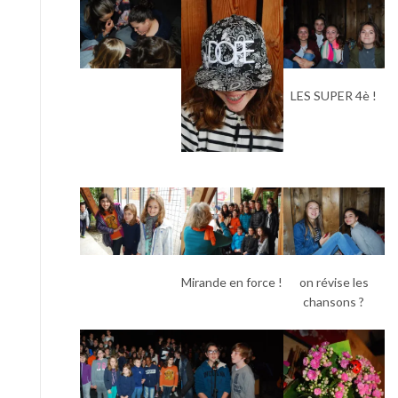
LES SUPER 4è !
Mirande en force !
on révise les
chansons ?