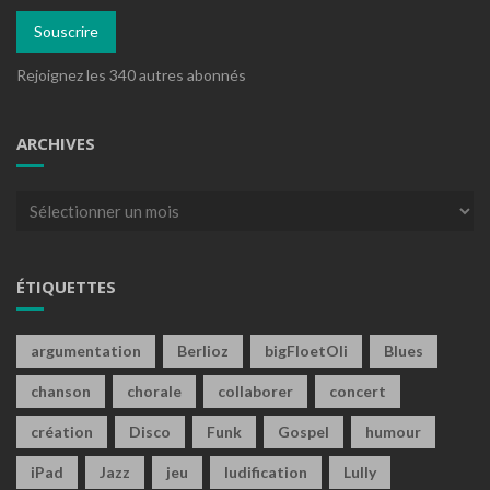
mail
Souscrire
Rejoignez les 340 autres abonnés
ARCHIVES
Archives
ÉTIQUETTES
argumentation
Berlioz
bigFloetOli
Blues
chanson
chorale
collaborer
concert
création
Disco
Funk
Gospel
humour
iPad
Jazz
jeu
ludification
Lully