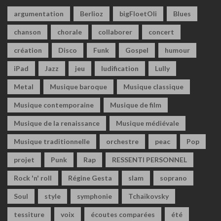
argumentation
Berlioz
bigFloetOli
Blues
chanson
chorale
collaborer
concert
création
Disco
Funk
Gospel
humour
iPad
Jazz
jeu
ludification
Lully
Metal
Musique baroque
Musique classique
Musique contemporaine
Musique de film
Musique de la renaissance
Musique médiévale
Musique traditionnelle
orchestre
peac
Pop
projet
Punk
Rap
RESSENTI PERSONNEL
Rock 'n' roll
Régine Gesta
slam
soprano
Soul
style
symphonie
Tchaïkovsky
tessiture
voix
écoutes comparées
été