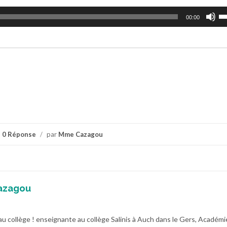
Uti
00:00
le
fl
ha
po
au
ou
di
le
vo
0 Réponse
/
par
Mme Cazagou
azagou
au collège ! enseignante au collège Salinis à Auch dans le Gers, Académi