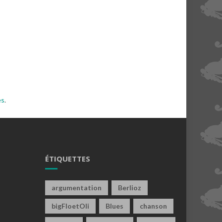
es
.
ÉTIQUETTES
argumentation
Berlioz
bigFloetOli
Blues
chanson