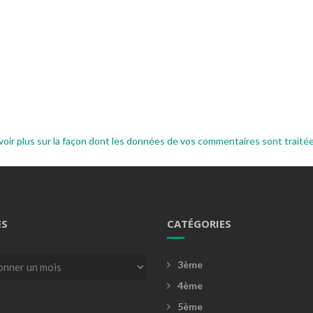
voir plus sur la façon dont les données de vos commentaires sont traité
ES
CATÉGORIES
3ème
4ème
5ème