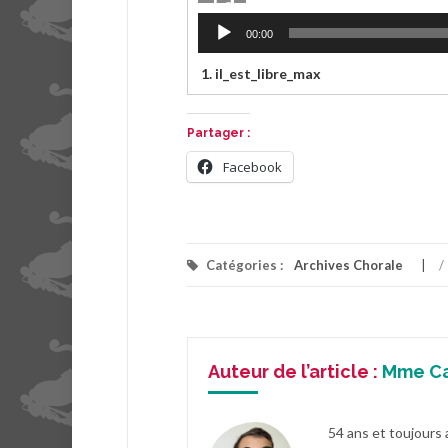
Lecteur
00:00
audio
1.
il_est_libre_max
Partager :
Facebook
Catégories :
Archives Chorale
/
Auteur de l’article :
Mme C
54 ans et toujours 