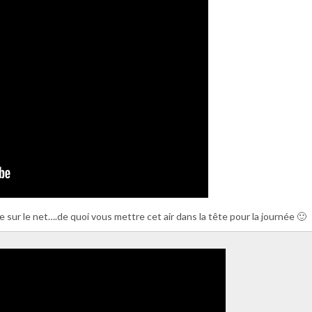
 sur le net….de quoi vous mettre cet air dans la tête pour la journée 🙂