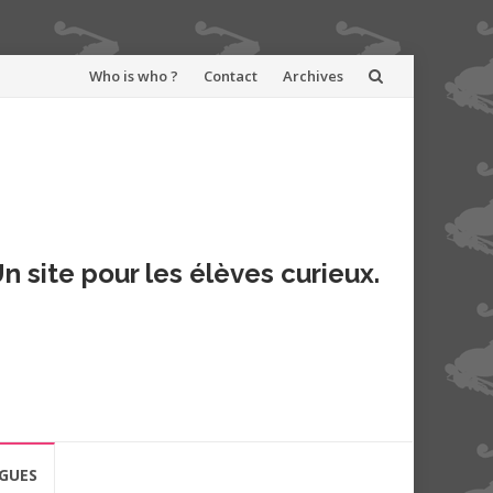
Aller
Who is who ?
Contact
Archives
au
contenu
n site pour les élèves curieux.
GUES