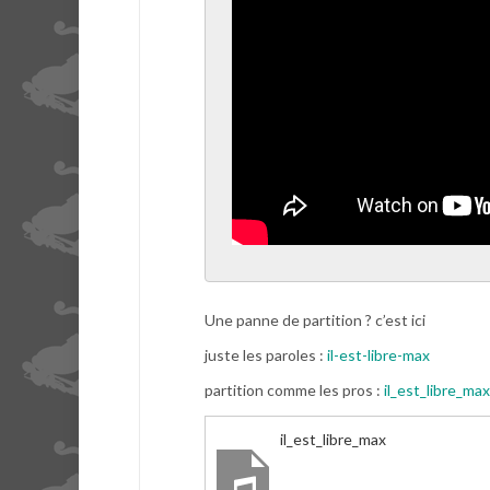
Une panne de partition ? c’est ici
juste les paroles :
il-est-libre-max
partition comme les pros :
il_est_libre_m
il_est_libre_max