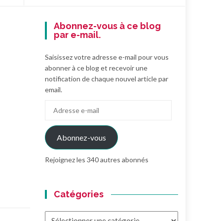
Abonnez-vous à ce blog
par e-mail.
Saisissez votre adresse e-mail pour vous
abonner à ce blog et recevoir une
notification de chaque nouvel article par
email.
Adresse
e-
mail
Abonnez-vous
Rejoignez les 340 autres abonnés
Catégories
Catégories