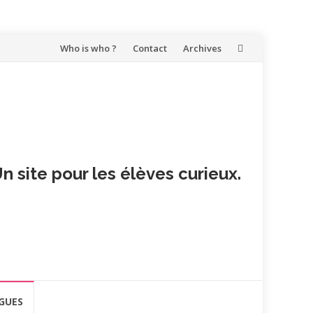
Aller
Who is who ?
Contact
Archives
au
contenu
n site pour les élèves curieux.
GUES