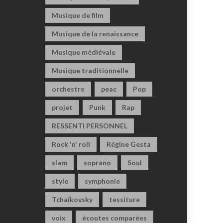
Musique de film
Musique de la renaissance
Musique médiévale
Musique traditionnelle
orchestre
peac
Pop
projet
Punk
Rap
RESSENTI PERSONNEL
Rock 'n' roll
Régine Gesta
slam
soprano
Soul
style
symphonie
Tchaïkovsky
tessiture
voix
écoutes comparées