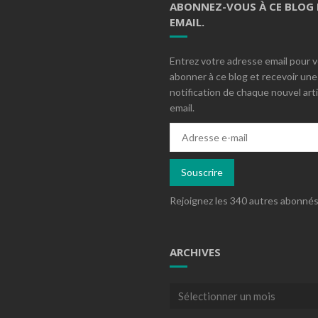
ABONNEZ-VOUS À CE BLOG 
EMAIL.
Entrez votre adresse email pour 
abonner à ce blog et recevoir une
notification de chaque nouvel arti
email.
Adresse
e-
mail
Souscrire
Rejoignez les 340 autres abonné
ARCHIVES
Archives