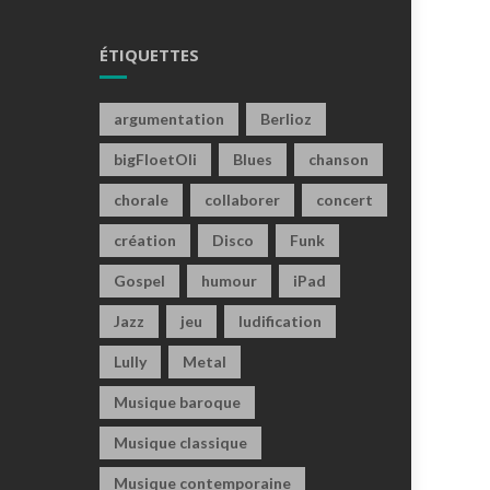
ÉTIQUETTES
argumentation
Berlioz
bigFloetOli
Blues
chanson
chorale
collaborer
concert
création
Disco
Funk
Gospel
humour
iPad
Jazz
jeu
ludification
Lully
Metal
Musique baroque
Musique classique
Musique contemporaine