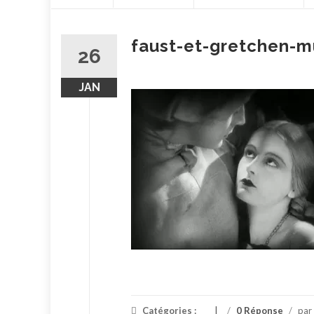
contenu
faust-et-gretchen-m
26
JAN
Catégories :
/
0 Réponse
/
par