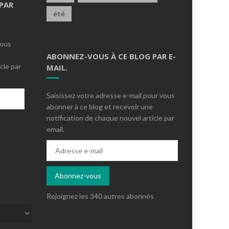
PAR
été
vous
ABONNEZ-VOUS À CE BLOG PAR E-
cle par
MAIL.
Saisissez votre adresse e-mail pour vous
abonner à ce blog et recevoir une
notification de chaque nouvel article par
email.
s
Adresse
e-
mail
Abonnez-vous
Rejoignez les 340 autres abonnés