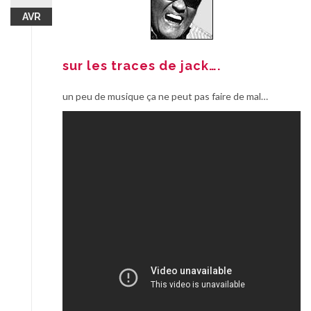
AVR
sur les traces de jack….
un peu de musique ça ne peut pas faire de mal…