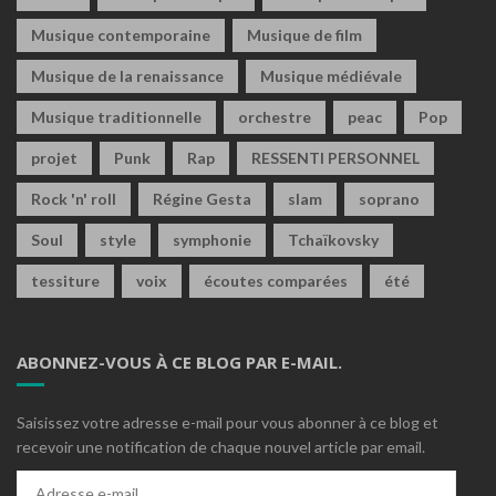
Musique contemporaine
Musique de film
Musique de la renaissance
Musique médiévale
Musique traditionnelle
orchestre
peac
Pop
projet
Punk
Rap
RESSENTI PERSONNEL
Rock 'n' roll
Régine Gesta
slam
soprano
Soul
style
symphonie
Tchaïkovsky
tessiture
voix
écoutes comparées
été
ABONNEZ-VOUS À CE BLOG PAR E-MAIL.
Saisissez votre adresse e-mail pour vous abonner à ce blog et
recevoir une notification de chaque nouvel article par email.
Adresse