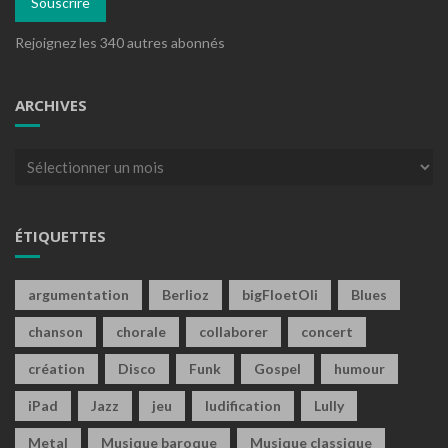
Souscrire
Rejoignez les 340 autres abonnés
ARCHIVES
Archives
ÉTIQUETTES
argumentation
Berlioz
bigFloetOli
Blues
chanson
chorale
collaborer
concert
création
Disco
Funk
Gospel
humour
iPad
Jazz
jeu
ludification
Lully
Metal
Musique baroque
Musique classique