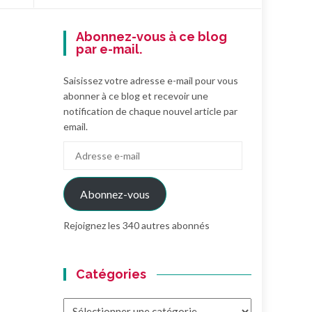
Abonnez-vous à ce blog
par e-mail.
Saisissez votre adresse e-mail pour vous
abonner à ce blog et recevoir une
notification de chaque nouvel article par
email.
Adresse
e-
mail
Abonnez-vous
Rejoignez les 340 autres abonnés
Catégories
Catégories