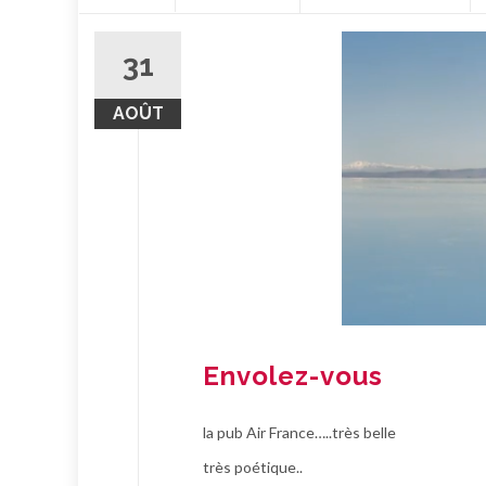
contenu
31
AOÛT
Envolez-vous
la pub Air France…..très belle
très poétique..