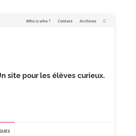
Aller
Who is who ?
Contact
Archives
au
contenu
n site pour les élèves curieux.
GUES