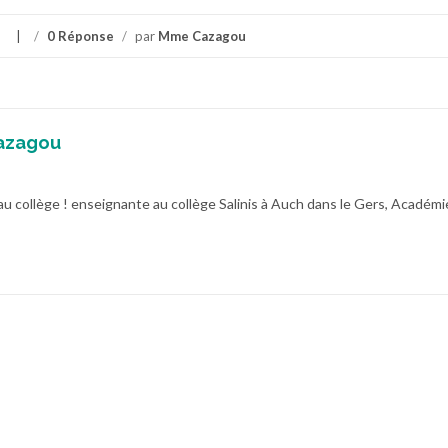
/
0 Réponse
/
par
Mme Cazagou
azagou
au collège ! enseignante au collège Salinis à Auch dans le Gers, Académi