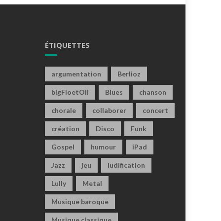
ÉTIQUETTES
argumentation
Berlioz
bigFloetOli
Blues
chanson
chorale
collaborer
concert
création
Disco
Funk
Gospel
humour
iPad
Jazz
jeu
ludification
Lully
Metal
Musique baroque
Musique classique