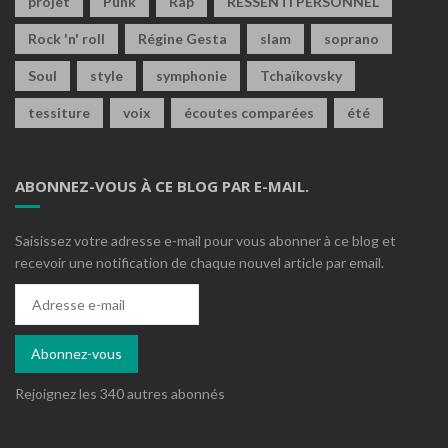
projet
Punk
Rap
RESSENTI PERSONNEL
Rock 'n' roll
Régine Gesta
slam
soprano
Soul
style
symphonie
Tchaïkovsky
tessiture
voix
écoutes comparées
été
ABONNEZ-VOUS À CE BLOG PAR E-MAIL.
Saisissez votre adresse e-mail pour vous abonner à ce blog et
recevoir une notification de chaque nouvel article par email.
Adresse
e-
mail
Abonnez-vous
Rejoignez les 340 autres abonnés