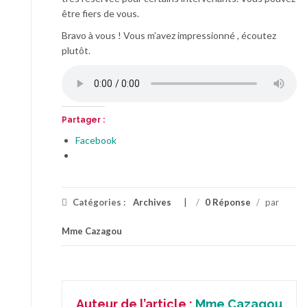
être fiers de vous.
Bravo à vous ! Vous m’avez impressionné , écoutez
plutôt.
Partager :
Facebook
Catégories :
Archives
/
0 Réponse
/
par
Mme Cazagou
Auteur de l’article :
Mme Cazagou