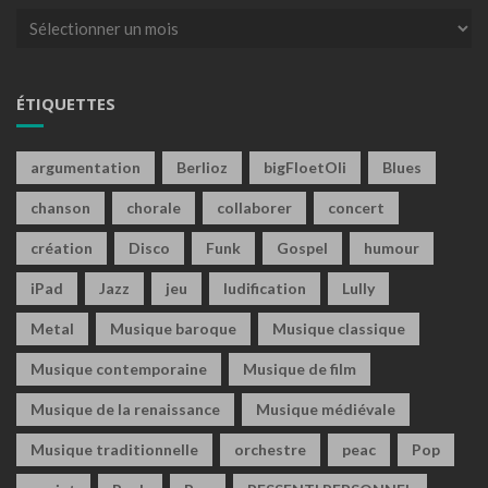
Archives
ÉTIQUETTES
argumentation
Berlioz
bigFloetOli
Blues
chanson
chorale
collaborer
concert
création
Disco
Funk
Gospel
humour
iPad
Jazz
jeu
ludification
Lully
Metal
Musique baroque
Musique classique
Musique contemporaine
Musique de film
Musique de la renaissance
Musique médiévale
Musique traditionnelle
orchestre
peac
Pop