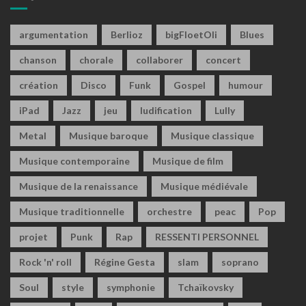
argumentation
Berlioz
bigFloetOli
Blues
chanson
chorale
collaborer
concert
création
Disco
Funk
Gospel
humour
iPad
Jazz
jeu
ludification
Lully
Metal
Musique baroque
Musique classique
Musique contemporaine
Musique de film
Musique de la renaissance
Musique médiévale
Musique traditionnelle
orchestre
peac
Pop
projet
Punk
Rap
RESSENTI PERSONNEL
Rock 'n' roll
Régine Gesta
slam
soprano
Soul
style
symphonie
Tchaïkovsky