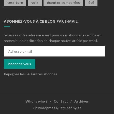
tessiture
voix
écoutes comparées
été
ABONNEZ-VOUS À CE BLOG PAR E-MAIL.
Saisissez votre adresse e-mail pour vous abonner à ce blog et
recevoir une notification de chaque nouvel article par email.
Adresse
e-
mail
Abonnez-vous
Rejoignez les 340 autres abonnés
Who is who ?
Contact
Archives
Un wordpress ajusté par
Sylaz