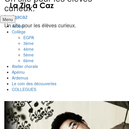
curieux.
Laziqacaz
Aller
Menu
au
Un site pour les élèves curieux.
Accueil
contenu
Collège
EGPA
3ème
4ème
5ème
6ème
Atelier chorale
Apému
Ardemus
Le coin des découvertes
COLLEGUES