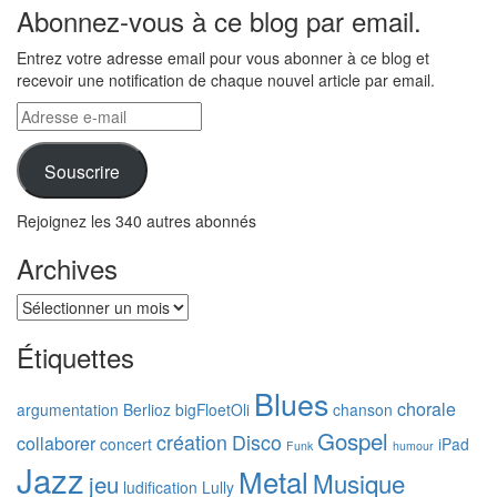
Abonnez-vous à ce blog par email.
Entrez votre adresse email pour vous abonner à ce blog et
recevoir une notification de chaque nouvel article par email.
Adresse
e-
mail
Souscrire
Rejoignez les 340 autres abonnés
Archives
Archives
Étiquettes
Blues
chorale
argumentation
Berlioz
bigFloetOli
chanson
Gospel
création
Disco
collaborer
concert
iPad
Funk
humour
Jazz
Metal
Musique
jeu
ludification
Lully